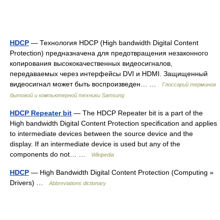
HDCP
— Технология HDCP (High bandwidth Digital Content
Protection) предназначена для предотвращения незаконного
копирования высококачественных видеосигналов,
передаваемых через интерфейсы DVI и HDMI. Защищенный
видеосигнал может быть воспроизведен… …
Глоссарий терминов
бытовой и компьютерной техники Samsung
HDCP Repeater bit
— The HDCP Repeater bit is a part of the
High bandwidth Digital Content Protection specification and applies
to intermediate devices between the source device and the
display. If an intermediate device is used but any of the
components do not… …
Wikipedia
HDCP
— High Bandwidth Digital Content Protection (Computing »
Drivers) …
Abbreviations dictionary